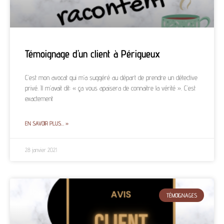
Témoignage d’un client à Périgueux
C’est mon avocat qui m’a suggéré au départ de prendre un détective
privé. Il m’avait dit: « ça vous apaisera de connaitre la vérité ». C’est
exactement
EN SAVOIR PLUS… »
28 janvier 2021
TÉMOIGNAGES