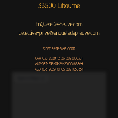
33500 Libourne
EnQueteDePreuve.com
detective-prive@enquetedepreuve.com
SIRET 845142645 00017
CAR-033-2028-12-26-20230563511
AUT-033-2118-01-24-20190686364
AGD-033-2029-01-05-20240563511