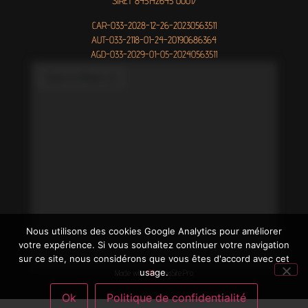
SIRET 845142645 00017
CAR-033-2028-12-26-20230563511
AUT-033-2118-01-24-20190686364
AGD-033-2029-01-05-20240563511
Nous utilisons des cookies Google Analytics pour améliorer
votre expérience. Si vous souhaitez continuer votre navigation
© All rights reserved — Mentions légales
sur ce site, nous considérons que vous êtes d'accord avec cet
usage.
Made with
CreaSite.Pro
Ok
Politique de confidentialité