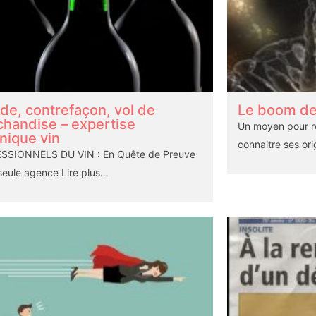
de, contrefaçon, vol de
Le boom de
handise – expertise
Un moyen pour r
nique vin
connaitre ses ori
SSIONNELS DU VIN : En Quête de Preuve
 seule agence
Lire plus…