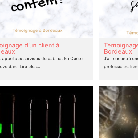
ignage d’un client à
Témoignage 
deaux
Bordeaux
ait appel aux services du cabinet En Quête
J’ai rencontré u
euve dans
Lire plus…
professionnalism