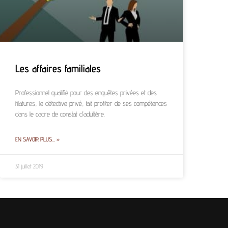
Les affaires familiales
Professionnel qualifié pour des enquêtes privées et des
filatures, le détective privé, fait profiter de ses compétences
dans le cadre de constat d’adultère.
EN SAVOIR PLUS… »
31 juillet 2019