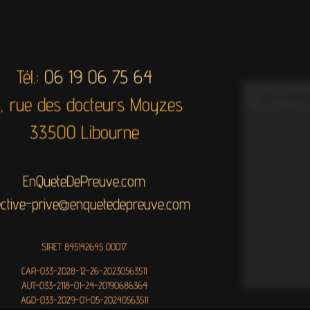
Tél.:
06 19 06 75 64
8, rue des docteurs Moyzes
33500 Libourne
EnQueteDePreuve.com
ective-prive@enquetedepreuve.com
SIRET 845142645 00017
CAR-033-2028-12-26-20230563511
AUT-033-2118-01-24-20190686364
AGD-033-2029-01-05-20240563511